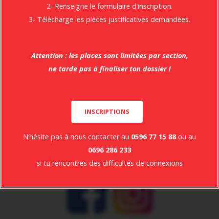
MENUISERIE MOBILIER ET AGENCEMENT
2- Renseigne le formulaire d'inscription.
3- Télécharge les pièces justificatives demandées.
Attention : les places sont limitées par section,
ne tarde pas à finaliser ton dossier !
INSCRIPTIONS
Suivez-nous sur
les
N’hésite pas à nous contacter au
0596 77 15 88
ou au
Réseaux
Facebook
Instagram
0696 286 233
si tu rencontres des difficultés de connexions