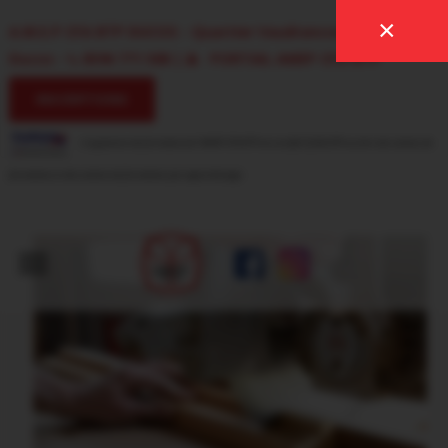
×
A.M.E.P CFA BTP DUCOS - Quartier Vaudrancourt, 97224
Ducos
-
0596 771 588
|
PORTAIL AMEP CFA-BTP
INSCRIPTIONS
L'organisme de formation de l'AMEP CFA BTP est certifié QUALIOPI au titre des actions de
formations et des actions de formations par apprentissage
.
ACCUEIL
LE CENTRE DE FORMATION
APPRENTI(E)S
FORMATIONS
INSCRIPTIONS
NOUS
CONTACTER