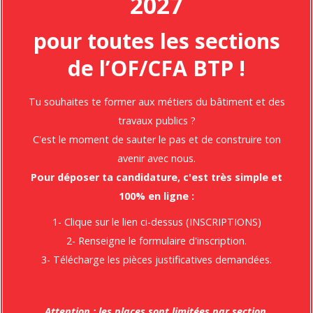
2027
pour toutes les sections
de l’OF/CFA BTP !
BAC PRO TECHNICIEN DU BATIMENT
Tu souhaites te former aux métiers du bâtiment et des
travaux publics ?
C'est le moment de sauter le pas et de construire ton
CAP MAÇON
avenir avec nous.
Pour déposer ta candidature, c'est très simple et
100% en ligne :
1- Clique sur le lien ci-dessus (INSCRIPTIONS)
2- Renseigne le formulaire d'inscription.
3- Télécharge les pièces justificatives demandées.
Attention : les places sont limitées par section,