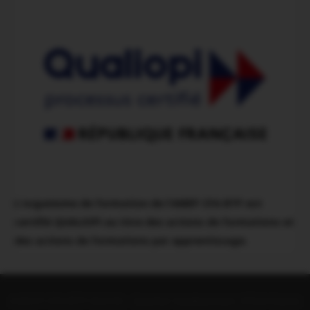
L'organisme de formation de l'AMEP CFA BTP est
certifié QUALIOPI au titre des actions de formations et
des actions de formations par apprentissage.
A.M.E.P CFA BTP DUCOS - Quartier Vaudrancourt, 97224 Ducos