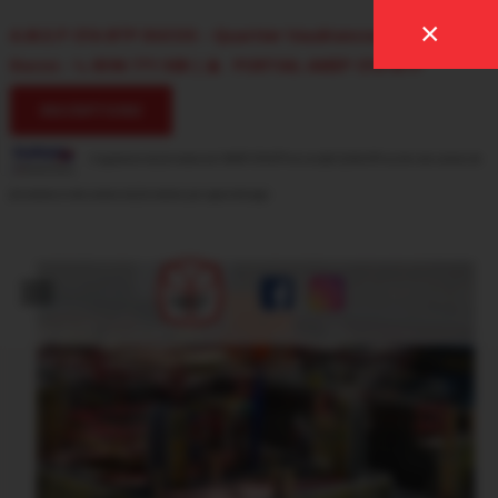
×
A.M.E.P CFA BTP DUCOS - Quartier Vaudrancourt, 97224
Ducos
-
0596 771 588
|
PORTAIL AMEP CFA-BTP
INSCRIPTIONS
L'organisme de formation de l'AMEP CFA BTP est certifié QUALIOPI au titre des actions de
formations et des actions de formations par apprentissage
.
ACCUEIL
LE CENTRE DE FORMATION
APPRENTI(E)S
FORMATIONS
INSCRIPTIONS
NOUS
CONTACTER