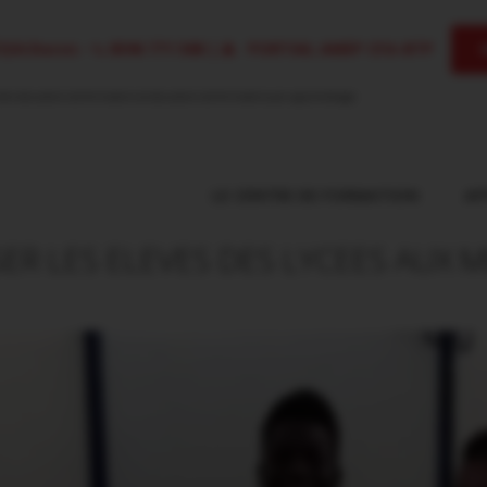
7224 Ducos
-
0596 771 588
|
PORTAIL AMEP CFA-BTP
tre des actions de formations et des actions de formations par apprentissage
.
LE CENTRE DE FORMATION
AP
SER LES ELEVES DES LYCEES AUX M