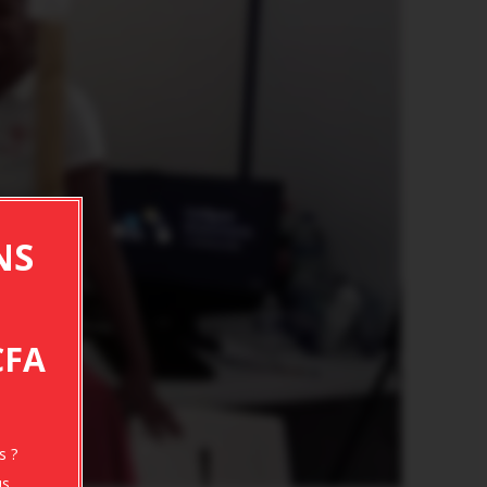
NS
CFA
s ?
s.