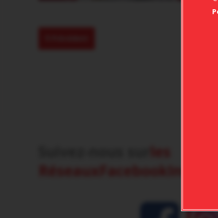
P
Précédent
Suivez-nous sur
les
Réseaux
Facebook
Insta