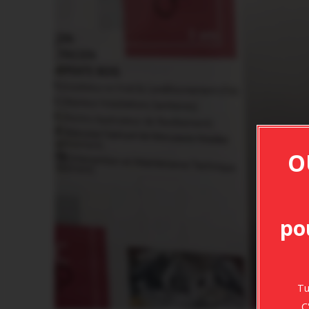
A.M.E.P CFA BTP DUCOS
Quartier Vaudrancourt
97224 Ducos
0596 771 588
Formulaire de contact
PORTAIL AMEP-CFA-BTP
O
po
Tu
C