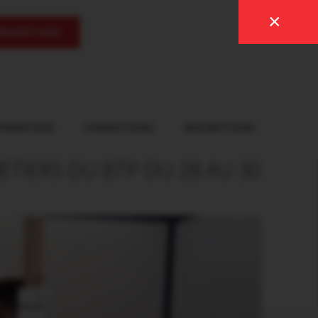
×
INSCRIPTIONS
PRENTI(E)S
FORMATIONS
INSCRIPTIONS
ETIERS DU BTP DU 28 AU 30