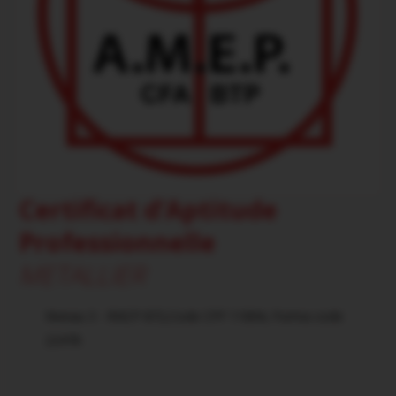
A.M.E.P CFA BTP DUCOS
Quartier Vaudrancourt
97224 Ducos
0596 771 588
Formulaire de contact
PORTAIL AMEP-CFA-BTP
Certificat d’Aptitude
Professionnelle
METALLIER
Niveau 3 - RNCP 872,Code CPF 11894, Forma code
22478