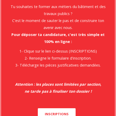
Cette formation permet d’acquérir toutes les
Tu souhaites te former aux métiers du bâtiment et des
compétences nécessaires pour maitriser les bases du
travaux publics ?
métiers qui reposent sur le travail des métaux ferreux
C'est le moment de sauter le pas et de construire ton
(aciers, inox,…) et non ferreux (aluminium, cuivre et
avenir avec nous.
leurs alliages tels que le laiton). Vous serez également
Pour déposer ta candidature, c'est très simple et
amener à employer des matériaux de synthèse,
100% en ligne :
appelés à évoluer vers les matériaux composites, tels
1- Clique sur le lien ci-dessus (INSCRIPTIONS)
que le carbone. Les domaines d’intervention répondent
2- Renseigne le formulaire d'inscription.
à des fonctions, des normes et des attentes
3- Télécharge les pièces justificatives demandées.
exprimées par le client : protéger et embellir.
ORGANISATION DE LA FORMATION
Attention : les places sont limitées par section,
2 ans (Rentrée en septembre)
ne tarde pas à finaliser ton dossier !
MODALITES PÉDAGOGIQUES
Salles équipées,
Matière d’œuvre et matériel professionnels
INSCRIPTIONS