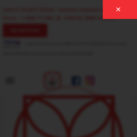
×
A.M.E.P CFA BTP DUCOS - Quartier Vaudrancourt, 97224
Ducos
-
0596 771 588
|
PORTAIL AMEP CFA-BTP
INSCRIPTIONS
L'organisme de formation de l'AMEP CFA BTP est certifié QUALIOPI au titre des
actions de formations et des actions de formations par apprentissage
.
ACCUEIL
LE CENTRE DE FORMATION
APPRENTI(E)S
FORMATIONS
INSCRIPTIONS
NOUS
CONTACTER