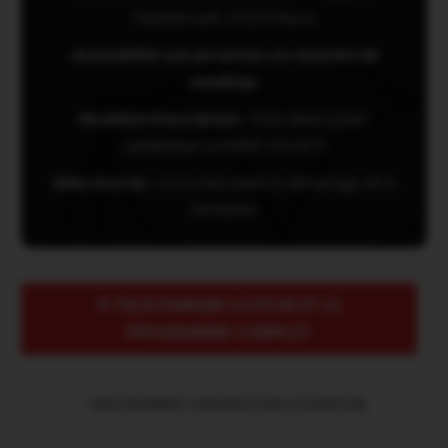
Vaudrancourt, 97224 Ducos
Accessibilité aux personnes en situation de
handicap.
Modalité d’inscription :
Vous devez poser
candidature à l’AMEP CFA BTP
Délai d’accès :
2 à 3 mois avant le démarrage de la
formation
TELECHARGER LA FICHE ET LE
PROGRAMME COMPLET
VERS BATIMENT CONSTRUCTION COUVERTURE