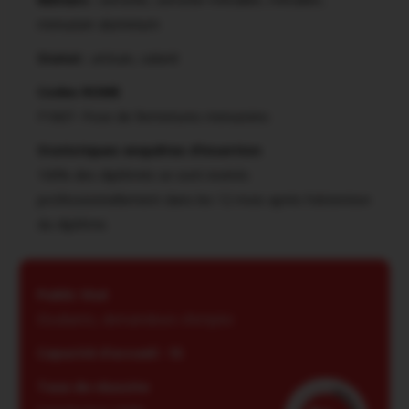
menuisier aluminium
Statut :
artisan, salarié
Codes ROME
F1607- Pose de fermetures menuisées
Statistiques enquêtes d’insertion
100% des diplômés se sont insérés
professionnellement dans les 12 mois après l’obtention
du diplôme.
Public Visé
Etudiants, demandeurs d’emploi
Capacité d’accueil : 15
Taux de réussite