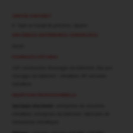
CENTRE D’INTERET
Faire un travail de précision, réparer
DIPLÔME(S) ANTÉRIEUR(S) CONSEILLÉ(S)
Aucun
POURSUITE D’ÉTUDES
CAP constructeur d’ouvrages du bâtiment, Bac pro
Ouvrages du bâtiment : métallerie, BP serrurerie
métallerie
INSERTION PROFESSIONNELLE
Secteurs d’activité :
entreprises de serrurerie-
métallerie, entreprises du bâtiment, fabricants de
menuiseries métalliques
Métiers :
serrurier, serrurier-métallier, métallier,